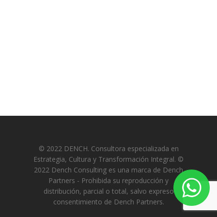
© 2022 DENCH. Consultora especializada en
Estrategia, Cultura y Transformación Integral. ©
2022 Dench Consulting es una marca de Dench
Partners - Prohibida su reproducción y
distribución, parcial o total, salvo expreso
consentimiento de Dench Partners.